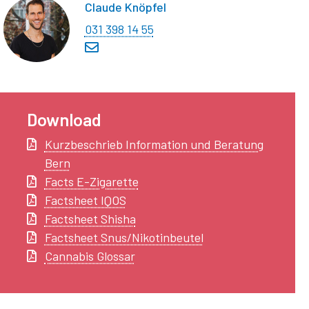
Claude Knöpfel
031 398 14 55
Download
Kurzbeschrieb Information und Beratung
Bern
Facts E-Zigarette
Factsheet IQOS
Factsheet Shisha
Factsheet Snus/Nikotinbeutel
Cannabis Glossar