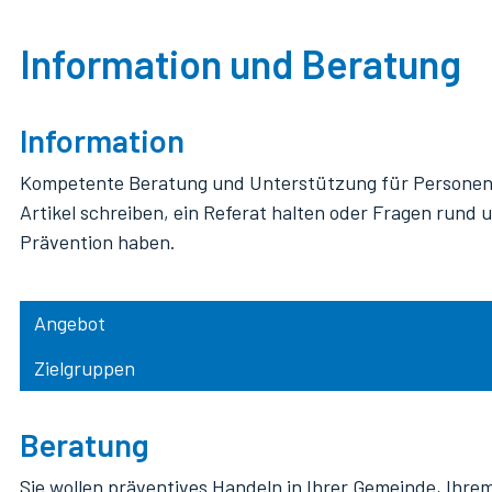
Magazin engagiert
Information und Beratung
Online-Beratung Safezone
Sitzungszimmer mieten
Information und Beratung
Jobs
Jugendschutz
Treuhand
Impressum und Datenschutz
Lehrmittel
Wissensforum
Information
roundabout
Kompetente Beratung und Unterstützung für Personen, 
timeout
Artikel schreiben, ein Referat halten oder Fragen rund
Prävention haben.
Vermietungen
Vorträge Schulungen
Angebot
Workshops
Zielgruppen
Beratung
Sie wollen präventives Handeln in Ihrer Gemeinde, Ihr