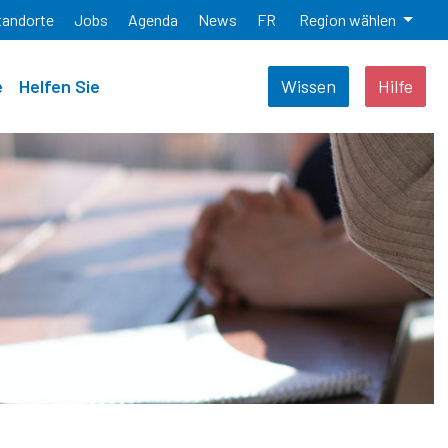
tandorte
Jobs
Agenda
News
FR
Region wählen
e
Helfen Sie
Wissen
Hilfe