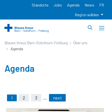
Standorte
Jobs
Agenda
News
FR
Region wählen
Blaues Kreuz Bern-Solothurn-Freiburg
Über uns
Agenda
Agenda
1
2
3
…
next