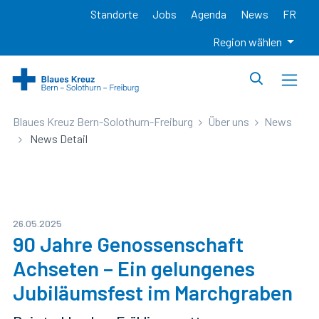
Standorte
Jobs
Agenda
News
FR
Region wählen
Blaues Kreuz Bern-Solothurn-Freiburg
Über uns
News
News Detail
26.05.2025
90 Jahre Genossenschaft
Achseten – Ein gelungenes
Jubiläumsfest im Marchgraben